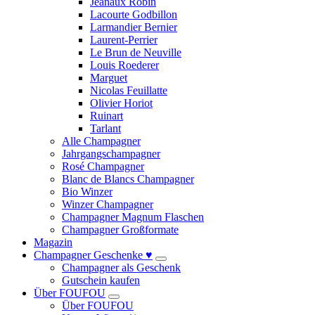
Jeanaux Robin
Lacourte Godbillon
Larmandier Bernier
Laurent-Perrier
Le Brun de Neuville
Louis Roederer
Marguet
Nicolas Feuillatte
Olivier Horiot
Ruinart
Tarlant
Alle Champagner
Jahrgangschampagner
Rosé Champagner
Blanc de Blancs Champagner
Bio Winzer
Winzer Champagner
Champagner Magnum Flaschen
Champagner Großformate
Magazin
Champagner Geschenke ♥
Champagner als Geschenk
Gutschein kaufen
Über FOUFOU
Über FOUFOU