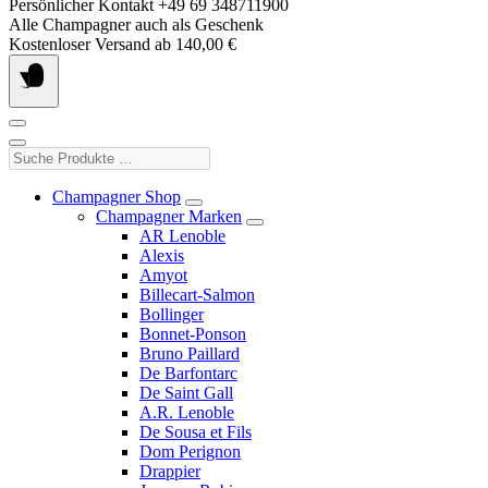
Springe
Persönlicher Kontakt +49 69 348711900
zum
Alle Champagner auch als Geschenk
Inhalt
Kostenloser Versand ab 140,00 €
Suche
Produkte
…
Champagner Shop
Champagner Marken
AR Lenoble
Alexis
Amyot
Billecart-Salmon
Bollinger
Bonnet-Ponson
Bruno Paillard
De Barfontarc
De Saint Gall
A.R. Lenoble
De Sousa et Fils
Dom Perignon
Drappier