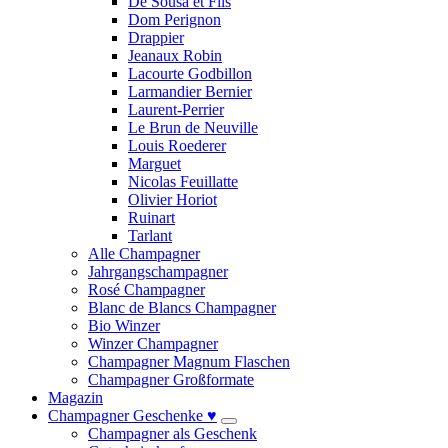
De Sousa et Fils
Dom Perignon
Drappier
Jeanaux Robin
Lacourte Godbillon
Larmandier Bernier
Laurent-Perrier
Le Brun de Neuville
Louis Roederer
Marguet
Nicolas Feuillatte
Olivier Horiot
Ruinart
Tarlant
Alle Champagner
Jahrgangschampagner
Rosé Champagner
Blanc de Blancs Champagner
Bio Winzer
Winzer Champagner
Champagner Magnum Flaschen
Champagner Großformate
Magazin
Champagner Geschenke ♥
Champagner als Geschenk