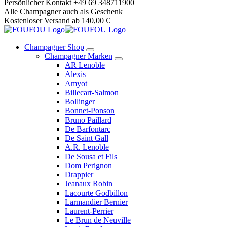
Springe
Persönlicher Kontakt +49 69 348711900
zum
Alle Champagner auch als Geschenk
Inhalt
Kostenloser Versand ab 140,00 €
Champagner Shop
Champagner Marken
AR Lenoble
Alexis
Amyot
Billecart-Salmon
Bollinger
Bonnet-Ponson
Bruno Paillard
De Barfontarc
De Saint Gall
A.R. Lenoble
De Sousa et Fils
Dom Perignon
Drappier
Jeanaux Robin
Lacourte Godbillon
Larmandier Bernier
Laurent-Perrier
Le Brun de Neuville