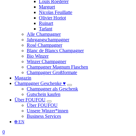
Louis Roederer
Marguet
Nicolas Feuillatte
Olivier Horiot
Ruinart
Tarlant
Alle Champagner
Jahrgangschampagner
Rosé Champagner
Blanc de Blancs Champagner
Bio Winzer
Winzer Champagner
Champagner Magnum Flaschen
Champagner Großformate
Magazin
Champagner Geschenke ♥
Champagner als Geschenk
Gutschein kaufen
Über FOUFOU
Über FOUFOU
Unsere Winzer*innen
Business Services
🌐 EN
0