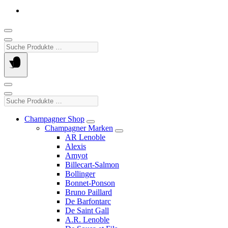
Suche
Produkte
…
Suche
Produkte
…
Champagner Shop
Champagner Marken
AR Lenoble
Alexis
Amyot
Billecart-Salmon
Bollinger
Bonnet-Ponson
Bruno Paillard
De Barfontarc
De Saint Gall
A.R. Lenoble