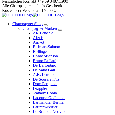
Springe
Persönlicher Kontakt +49 69 348711900
zum
Alle Champagner auch als Geschenk
Inhalt
Kostenloser Versand ab 140,00 €
Champagner Shop
Champagner Marken
AR Lenoble
Alexis
Amyot
Billecart-Salmon
Bollinger
Bonnet-Ponson
Bruno Paillard
De Barfontarc
De Saint Gall
A.R. Lenoble
De Sousa et Fils
Dom Perignon
Drappier
Jeanaux Robin
Lacourte Godbillon
Larmandier Bernier
Laurent-Perrier
Le Brun de Neuville