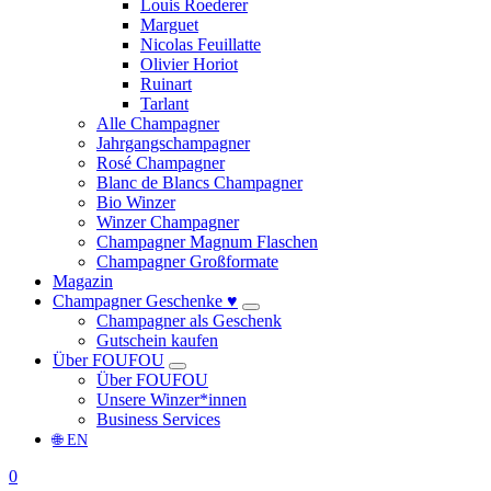
Louis Roederer
Marguet
Nicolas Feuillatte
Olivier Horiot
Ruinart
Tarlant
Alle Champagner
Jahrgangschampagner
Rosé Champagner
Blanc de Blancs Champagner
Bio Winzer
Winzer Champagner
Champagner Magnum Flaschen
Champagner Großformate
Magazin
Champagner Geschenke ♥
Champagner als Geschenk
Gutschein kaufen
Über FOUFOU
Über FOUFOU
Unsere Winzer*innen
Business Services
🌐 EN
0