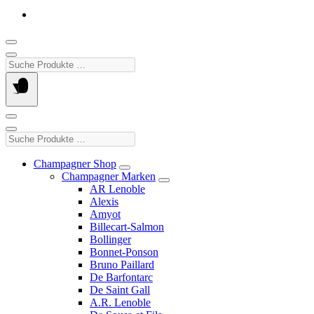
Suche
Produkte
…
Suche
Produkte
…
Champagner Shop
Champagner Marken
AR Lenoble
Alexis
Amyot
Billecart-Salmon
Bollinger
Bonnet-Ponson
Bruno Paillard
De Barfontarc
De Saint Gall
A.R. Lenoble