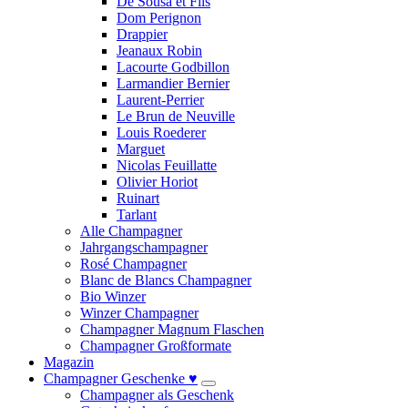
De Sousa et Fils
Dom Perignon
Drappier
Jeanaux Robin
Lacourte Godbillon
Larmandier Bernier
Laurent-Perrier
Le Brun de Neuville
Louis Roederer
Marguet
Nicolas Feuillatte
Olivier Horiot
Ruinart
Tarlant
Alle Champagner
Jahrgangschampagner
Rosé Champagner
Blanc de Blancs Champagner
Bio Winzer
Winzer Champagner
Champagner Magnum Flaschen
Champagner Großformate
Magazin
Champagner Geschenke ♥
Champagner als Geschenk