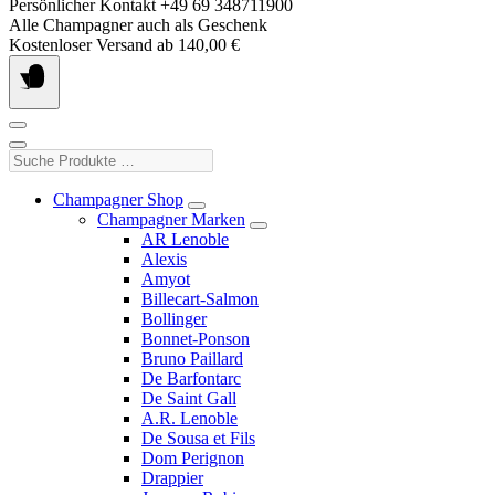
Springe
Persönlicher Kontakt +49 69 348711900
zum
Alle Champagner auch als Geschenk
Inhalt
Kostenloser Versand ab 140,00 €
Suche
Produkte
…
Champagner Shop
Champagner Marken
AR Lenoble
Alexis
Amyot
Billecart-Salmon
Bollinger
Bonnet-Ponson
Bruno Paillard
De Barfontarc
De Saint Gall
A.R. Lenoble
De Sousa et Fils
Dom Perignon
Drappier