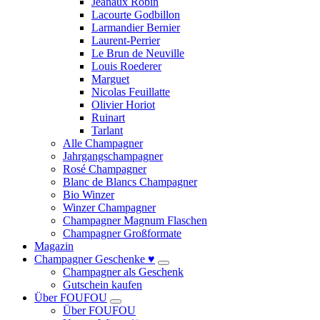
Jeanaux Robin
Lacourte Godbillon
Larmandier Bernier
Laurent-Perrier
Le Brun de Neuville
Louis Roederer
Marguet
Nicolas Feuillatte
Olivier Horiot
Ruinart
Tarlant
Alle Champagner
Jahrgangschampagner
Rosé Champagner
Blanc de Blancs Champagner
Bio Winzer
Winzer Champagner
Champagner Magnum Flaschen
Champagner Großformate
Magazin
Champagner Geschenke ♥
Champagner als Geschenk
Gutschein kaufen
Über FOUFOU
Über FOUFOU