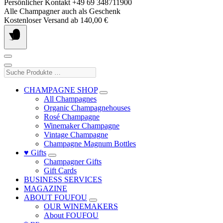
Skip
Persönlicher Kontakt +49 69 348711900
to
Alle Champagner auch als Geschenk
content
Kostenloser Versand ab 140,00 €
Suche
Produkte
…
CHAMPAGNE SHOP
All Champagnes
Organic Champagnehouses
Rosé Champagne
Winemaker Champagne
Vintage Champagne
Champagne Magnum Bottles
♥ Gifts
Champagner Gifts
Gift Cards
BUSINESS SERVICES
MAGAZINE
ABOUT FOUFOU
OUR WINEMAKERS
About FOUFOU