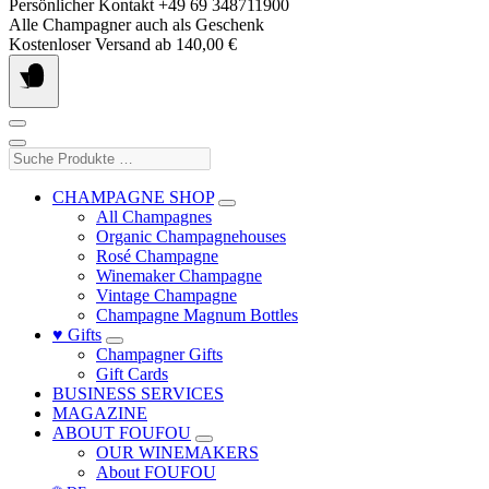
Skip
Persönlicher Kontakt +49 69 348711900
to
Alle Champagner auch als Geschenk
content
Kostenloser Versand ab 140,00 €
Suche
Produkte
…
CHAMPAGNE SHOP
All Champagnes
Organic Champagnehouses
Rosé Champagne
Winemaker Champagne
Vintage Champagne
Champagne Magnum Bottles
♥ Gifts
Champagner Gifts
Gift Cards
BUSINESS SERVICES
MAGAZINE
ABOUT FOUFOU
OUR WINEMAKERS
About FOUFOU