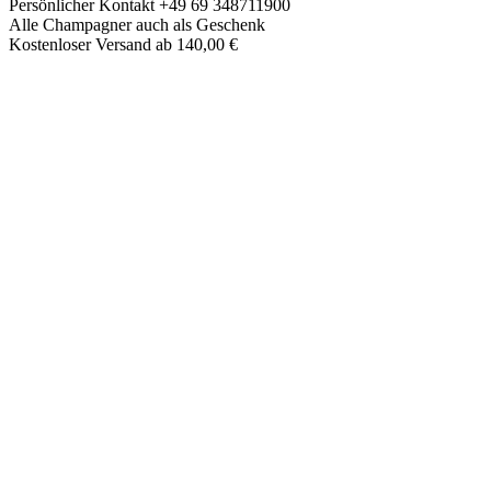
Skip
Persönlicher Kontakt +49 69 348711900
to
Alle Champagner auch als Geschenk
content
Kostenloser Versand ab 140,00 €