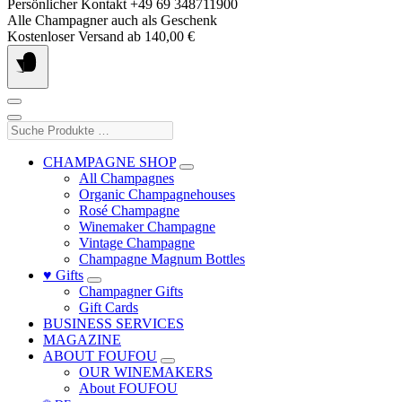
Skip
Persönlicher Kontakt +49 69 348711900
to
Alle Champagner auch als Geschenk
content
Kostenloser Versand ab 140,00 €
Suche
Produkte
…
CHAMPAGNE SHOP
All Champagnes
Organic Champagnehouses
Rosé Champagne
Winemaker Champagne
Vintage Champagne
Champagne Magnum Bottles
♥ Gifts
Champagner Gifts
Gift Cards
BUSINESS SERVICES
MAGAZINE
ABOUT FOUFOU
OUR WINEMAKERS
About FOUFOU