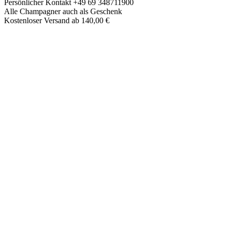
Skip
Persönlicher Kontakt +49 69 348711900
to
Alle Champagner auch als Geschenk
content
Kostenloser Versand ab 140,00 €