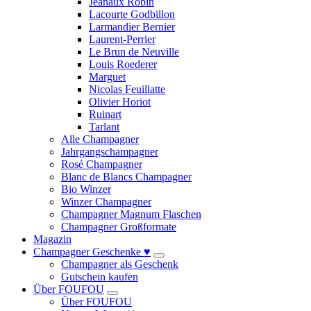
Jeanaux Robin
Lacourte Godbillon
Larmandier Bernier
Laurent-Perrier
Le Brun de Neuville
Louis Roederer
Marguet
Nicolas Feuillatte
Olivier Horiot
Ruinart
Tarlant
Alle Champagner
Jahrgangschampagner
Rosé Champagner
Blanc de Blancs Champagner
Bio Winzer
Winzer Champagner
Champagner Magnum Flaschen
Champagner Großformate
Magazin
Champagner Geschenke ♥
Champagner als Geschenk
Gutschein kaufen
Über FOUFOU
Über FOUFOU