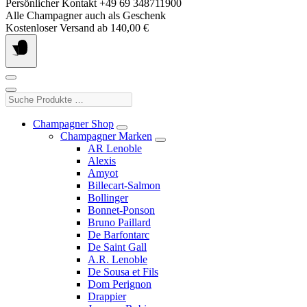
Springe
Persönlicher Kontakt +49 69 348711900
zum
Alle Champagner auch als Geschenk
Inhalt
Kostenloser Versand ab 140,00 €
Suche
Produkte
…
Champagner Shop
Champagner Marken
AR Lenoble
Alexis
Amyot
Billecart-Salmon
Bollinger
Bonnet-Ponson
Bruno Paillard
De Barfontarc
De Saint Gall
A.R. Lenoble
De Sousa et Fils
Dom Perignon
Drappier