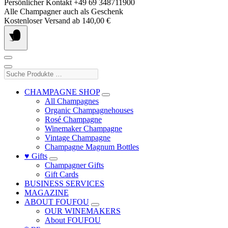
Skip
Persönlicher Kontakt +49 69 348711900
to
Alle Champagner auch als Geschenk
content
Kostenloser Versand ab 140,00 €
Suche
Produkte
…
CHAMPAGNE SHOP
All Champagnes
Organic Champagnehouses
Rosé Champagne
Winemaker Champagne
Vintage Champagne
Champagne Magnum Bottles
♥ Gifts
Champagner Gifts
Gift Cards
BUSINESS SERVICES
MAGAZINE
ABOUT FOUFOU
OUR WINEMAKERS
About FOUFOU