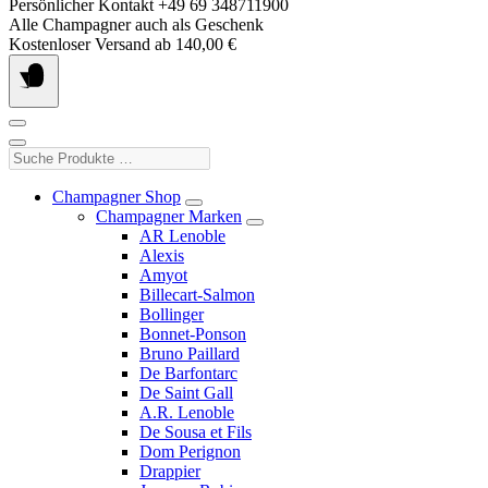
Springe
Persönlicher Kontakt +49 69 348711900
zum
Alle Champagner auch als Geschenk
Inhalt
Kostenloser Versand ab 140,00 €
Suche
Produkte
…
Champagner Shop
Champagner Marken
AR Lenoble
Alexis
Amyot
Billecart-Salmon
Bollinger
Bonnet-Ponson
Bruno Paillard
De Barfontarc
De Saint Gall
A.R. Lenoble
De Sousa et Fils
Dom Perignon
Drappier