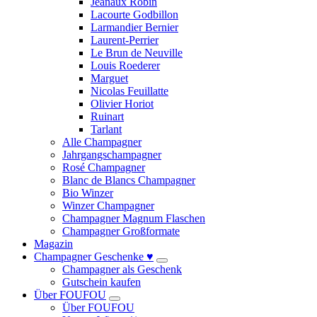
Jeanaux Robin
Lacourte Godbillon
Larmandier Bernier
Laurent-Perrier
Le Brun de Neuville
Louis Roederer
Marguet
Nicolas Feuillatte
Olivier Horiot
Ruinart
Tarlant
Alle Champagner
Jahrgangschampagner
Rosé Champagner
Blanc de Blancs Champagner
Bio Winzer
Winzer Champagner
Champagner Magnum Flaschen
Champagner Großformate
Magazin
Champagner Geschenke ♥
Champagner als Geschenk
Gutschein kaufen
Über FOUFOU
Über FOUFOU