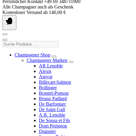
Springe
Persönlicher Kontakt +49 69 348711900
zum
Alle Champagner auch als Geschenk
Inhalt
Kostenloser Versand ab 140,00 €
Suche
Produkte
…
Champagner Shop
Champagner Marken
AR Lenoble
Alexis
Amyot
Billecart-Salmon
Bollinger
Bonnet-Ponson
Bruno Paillard
De Barfontarc
De Saint Gall
A.R. Lenoble
De Sousa et Fils
Dom Perignon
Drappier