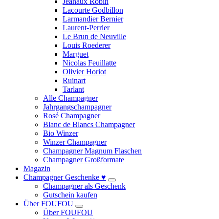
Jeanaux Robin
Lacourte Godbillon
Larmandier Bernier
Laurent-Perrier
Le Brun de Neuville
Louis Roederer
Marguet
Nicolas Feuillatte
Olivier Horiot
Ruinart
Tarlant
Alle Champagner
Jahrgangschampagner
Rosé Champagner
Blanc de Blancs Champagner
Bio Winzer
Winzer Champagner
Champagner Magnum Flaschen
Champagner Großformate
Magazin
Champagner Geschenke ♥
Champagner als Geschenk
Gutschein kaufen
Über FOUFOU
Über FOUFOU