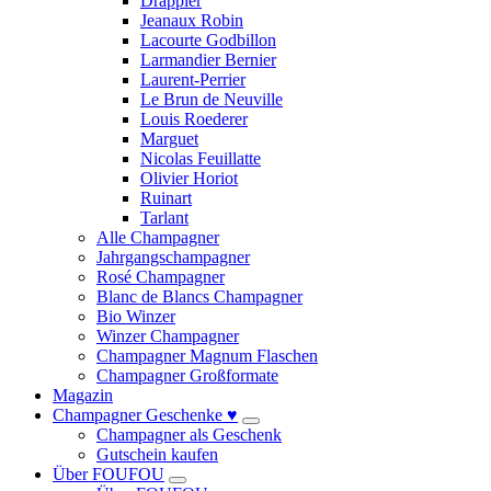
Drappier
Jeanaux Robin
Lacourte Godbillon
Larmandier Bernier
Laurent-Perrier
Le Brun de Neuville
Louis Roederer
Marguet
Nicolas Feuillatte
Olivier Horiot
Ruinart
Tarlant
Alle Champagner
Jahrgangschampagner
Rosé Champagner
Blanc de Blancs Champagner
Bio Winzer
Winzer Champagner
Champagner Magnum Flaschen
Champagner Großformate
Magazin
Champagner Geschenke ♥
Champagner als Geschenk
Gutschein kaufen
Über FOUFOU