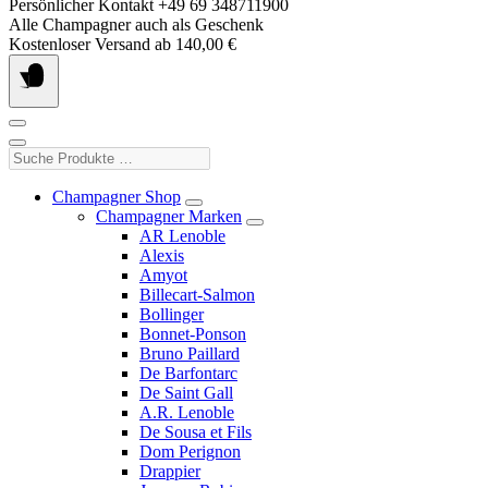
Springe
Persönlicher Kontakt +49 69 348711900
zum
Alle Champagner auch als Geschenk
Inhalt
Kostenloser Versand ab 140,00 €
Suche
Produkte
…
Champagner Shop
Champagner Marken
AR Lenoble
Alexis
Amyot
Billecart-Salmon
Bollinger
Bonnet-Ponson
Bruno Paillard
De Barfontarc
De Saint Gall
A.R. Lenoble
De Sousa et Fils
Dom Perignon
Drappier