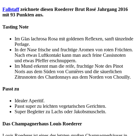
Fallstaff
zeichnete diesen Roederer Brut Rosé Jahrgang 2016
mit 93 Punkten aus.
Tasting Note
Im Glas lachrosa Rosa mit goldenen Reflexen, sanft tänzelnde
Perlage.
In der Nase frische und fruchtige Aromen von roten Früchten.
Nach etwas Luftkontakt kann man auch feine Cassisnoten
und etwas Pfeffer erschnuppern.
Im Mund erkennt man die reife, fruchtige Note des Pinot
Noris aus dem Süden von Cumières und die säuerlichen
Zitrusnoten des Chardonnays aus dem Norden von Chouilly.
Passt zu
Idealer Aperitif.
Passt super zu leichten vegetarischen Gerichten.
Super Begleiter zu Lachs oder Jakobsmuscheln.
Das Champagnerhaus
Louis
Roederer
Louis Roederer ist eines der letzten großen Champagnerhäuser in