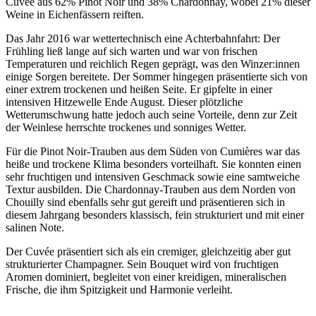
Cuvée aus 62% Pinot Noir und 38% Chardonnay, wobei 21% dieser
Weine in Eichenfässern reiften.
Das Jahr 2016 war wettertechnisch eine Achterbahnfahrt: Der
Frühling ließ lange auf sich warten und war von frischen
Temperaturen und reichlich Regen geprägt, was den Winzer:innen
einige Sorgen bereitete. Der Sommer hingegen präsentierte sich von
einer extrem trockenen und heißen Seite. Er gipfelte in einer
intensiven Hitzewelle Ende August. Dieser plötzliche
Wetterumschwung hatte jedoch auch seine Vorteile, denn zur Zeit
der Weinlese herrschte trockenes und sonniges Wetter.
Für die Pinot Noir-Trauben aus dem Süden von Cumières war das
heiße und trockene Klima besonders vorteilhaft. Sie konnten einen
sehr fruchtigen und intensiven Geschmack sowie eine samtweiche
Textur ausbilden. Die Chardonnay-Trauben aus dem Norden von
Chouilly sind ebenfalls sehr gut gereift und präsentieren sich in
diesem Jahrgang besonders klassisch, fein strukturiert und mit einer
salinen Note.
Der Cuvée präsentiert sich als ein cremiger, gleichzeitig aber gut
strukturierter Champagner. Sein Bouquet wird von fruchtigen
Aromen dominiert, begleitet von einer kreidigen, mineralischen
Frische, die ihm Spitzigkeit und Harmonie verleiht.