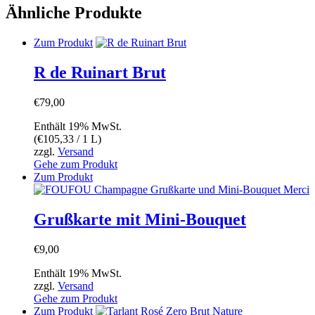
Ähnliche Produkte
Zum Produkt
R de Ruinart Brut
€
79,00
Enthält 19% MwSt.
(
€
105,33
/ 1 L)
zzgl.
Versand
Gehe zum Produkt
Dieses
Zum Produkt
Produkt
weist
mehrere
Grußkarte mit Mini-Bouquet
Varianten
auf.
€
9,00
Die
Optionen
Enthält 19% MwSt.
können
zzgl.
Versand
auf
Gehe zum Produkt
der
Zum Produkt