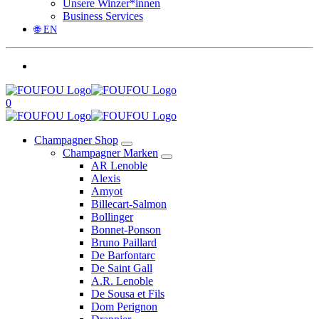
Unsere Winzer*innen
Business Services
🌐 EN
0
Champagner Shop
Champagner Marken
AR Lenoble
Alexis
Amyot
Billecart-Salmon
Bollinger
Bonnet-Ponson
Bruno Paillard
De Barfontarc
De Saint Gall
A.R. Lenoble
De Sousa et Fils
Dom Perignon