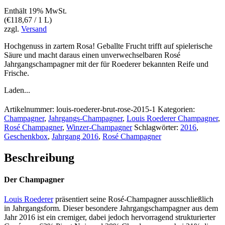
Enthält 19% MwSt.
(
€
118,67
/ 1 L)
zzgl.
Versand
Hochgenuss in zartem Rosa! Geballte Frucht trifft auf spielerische
Säure und macht daraus einen unverwechselbaren Rosé
Jahrgangschampagner mit der für Roederer bekannten Reife und
Frische.
Laden...
Artikelnummer:
louis-roederer-brut-rose-2015-1
Kategorien:
Champagner
,
Jahrgangs-Champagner
,
Louis Roederer Champagner
,
Rosé Champagner
,
Winzer-Champagner
Schlagwörter:
2016
,
Geschenkbox
,
Jahrgang 2016
,
Rosé Champagner
Beschreibung
Der Champagner
Louis Roederer
präsentiert seine Rosé-Champagner ausschließlich
in Jahrgangsform. Dieser besondere Jahrgangschampagner aus dem
Jahr 2016 ist ein cremiger, dabei jedoch hervorragend strukturierter