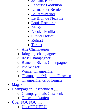
Jeanaux Robin
Lacourte Godbillon
Larmandier Bernier
Laurent-Perrier
Le Brun de Neuville
Louis Roederer
Marguet
Nicolas Feuillatte
Olivier Horiot
Ruinart
Tarlant
Alle Champagner
Jahrgangschampagner
Rosé Champagner
Blanc de Blancs Champagner
Bio Winzer
Winzer Champagner
Champagner Magnum Flaschen
Champagner Großformate
Magazin
Champagner Geschenke ♥
Champagner als Geschenk
Gutschein kaufen
Über FOUFOU
Über FOUFOU