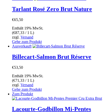
Produktseite
gewählt
Tarlant Rosé Zero Brut Nature
werden
€
65,50
Enthält 19% MwSt.
(
€
87,33
/ 1 L)
zzgl.
Versand
Gehe zum Produkt
Ausverkauft
Billecart-Salmon Brut Réserve
€
53,50
Enthält 19% MwSt.
(
€
71,33
/ 1 L)
zzgl.
Versand
Gehe zum Produkt
Zum Produkt
Lacourte-Godbillon Mi-Pentes