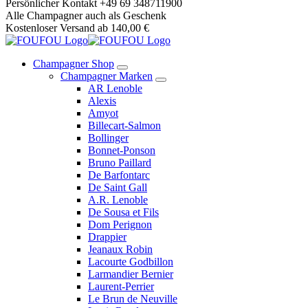
Springe
Persönlicher Kontakt +49 69 348711900
zum
Alle Champagner auch als Geschenk
Inhalt
Kostenloser Versand ab 140,00 €
Champagner Shop
Champagner Marken
AR Lenoble
Alexis
Amyot
Billecart-Salmon
Bollinger
Bonnet-Ponson
Bruno Paillard
De Barfontarc
De Saint Gall
A.R. Lenoble
De Sousa et Fils
Dom Perignon
Drappier
Jeanaux Robin
Lacourte Godbillon
Larmandier Bernier
Laurent-Perrier
Le Brun de Neuville