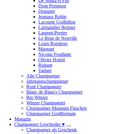
De Sousa et Fils
Dom Perignon
Drappier
Jeanaux Robin
Lacourte Godbillon
Larmandier Bernier
Laurent-Perrier
Le Brun de Neuville
Louis Roederer
Marguet
Nicolas Feuillatte
Olivier Horiot
Ruinart
Tarlant
Alle Champagner
Jahrgangschampagner
Rosé Champagner
Blanc de Blancs Champagner
Bio Winzer
Winzer Champagner
Champagner Magnum Flaschen
Champagner Großformate
Magazin
Champagner Geschenke ♥
Champagner als Geschenk