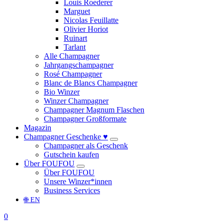
Louis Roederer
Marguet
Nicolas Feuillatte
Olivier Horiot
Ruinart
Tarlant
Alle Champagner
Jahrgangschampagner
Rosé Champagner
Blanc de Blancs Champagner
Bio Winzer
Winzer Champagner
Champagner Magnum Flaschen
Champagner Großformate
Magazin
Champagner Geschenke ♥
Champagner als Geschenk
Gutschein kaufen
Über FOUFOU
Über FOUFOU
Unsere Winzer*innen
Business Services
🌐 EN
0