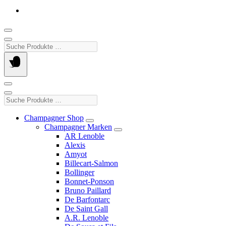
Suche
Produkte
…
Suche
Produkte
…
Champagner Shop
Champagner Marken
AR Lenoble
Alexis
Amyot
Billecart-Salmon
Bollinger
Bonnet-Ponson
Bruno Paillard
De Barfontarc
De Saint Gall
A.R. Lenoble