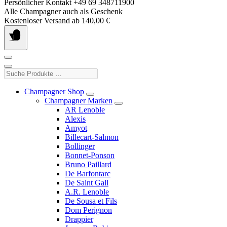
Springe
Persönlicher Kontakt +49 69 348711900
zum
Alle Champagner auch als Geschenk
Inhalt
Kostenloser Versand ab 140,00 €
Suche
Produkte
…
Champagner Shop
Champagner Marken
AR Lenoble
Alexis
Amyot
Billecart-Salmon
Bollinger
Bonnet-Ponson
Bruno Paillard
De Barfontarc
De Saint Gall
A.R. Lenoble
De Sousa et Fils
Dom Perignon
Drappier