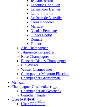
Jeanaux Robin
Lacourte Godbillon
Larmandier Bernier
Laurent-Perrier
Le Brun de Neuville
Louis Roederer
Marguet
Nicolas Feuillatte
Olivier Horiot
Ruinart
Tarlant
Alle Champagner
Jahrgangschampagner
Rosé Champagner
Blanc de Blancs Champagner
Bio Winzer
Winzer Champagner
Champagner Magnum Flaschen
Champagner Großformate
Magazin
Champagner Geschenke ♥
Champagner als Geschenk
Gutschein kaufen
Über FOUFOU
Über FOUFOU