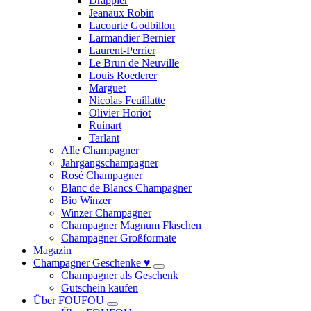
Drappier
Jeanaux Robin
Lacourte Godbillon
Larmandier Bernier
Laurent-Perrier
Le Brun de Neuville
Louis Roederer
Marguet
Nicolas Feuillatte
Olivier Horiot
Ruinart
Tarlant
Alle Champagner
Jahrgangschampagner
Rosé Champagner
Blanc de Blancs Champagner
Bio Winzer
Winzer Champagner
Champagner Magnum Flaschen
Champagner Großformate
Magazin
Champagner Geschenke ♥
Champagner als Geschenk
Gutschein kaufen
Über FOUFOU