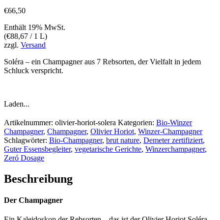
€
66,50
Enthält 19% MwSt.
(
€
88,67
/ 1 L)
zzgl.
Versand
Soléra – ein Champagner aus 7 Rebsorten, der Vielfalt in jedem
Schluck verspricht.
Laden...
Artikelnummer:
olivier-horiot-solera
Kategorien:
Bio-Winzer
Champagner
,
Champagner
,
Olivier Horiot
,
Winzer-Champagner
Schlagwörter:
Bio-Champagner
,
brut nature
,
Demeter zertifiziert
,
Guter Essensbegleiter
,
vegetarische Gerichte
,
Winzerchampagner
,
Zeró Dosage
Beschreibung
Der Champagner
Ein Kaleidoskop der Rebsorten – das ist der Olivier Horiot Soléra.