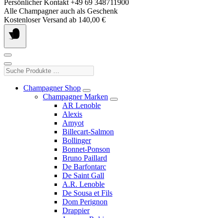
Springe
Persönlicher Kontakt +49 69 348711900
zum
Alle Champagner auch als Geschenk
Inhalt
Kostenloser Versand ab 140,00 €
Suche
Produkte
…
Champagner Shop
Champagner Marken
AR Lenoble
Alexis
Amyot
Billecart-Salmon
Bollinger
Bonnet-Ponson
Bruno Paillard
De Barfontarc
De Saint Gall
A.R. Lenoble
De Sousa et Fils
Dom Perignon
Drappier