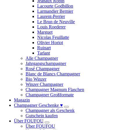
Jeanaux Robin
Lacourte Godbillon
Larmandier Bernier
Laurent-Perrier
Le Brun de Neuville
Louis Roederer
Marguet
Nicolas Feuillatte
Olivier Horiot
Ruinart
Tarlant
Alle Champagner
Jahrgangschampagner
Rosé Champagner
Blanc de Blancs Champagner
Bio Winzer
Winzer Champagner
Champagner Magnum Flaschen
Champagner Großformate
Magazin
Champagner Geschenke ♥
Champagner als Geschenk
Gutschein kaufen
Über FOUFOU
Über FOUFOU