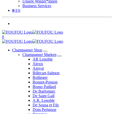
Unsere Winzer*innen
Business Services
🌐 EN
0
Champagner Shop
Champagner Marken
AR Lenoble
Alexis
Amyot
Billecart-Salmon
Bollinger
Bonnet-Ponson
Bruno Paillard
De Barfontarc
De Saint Gall
A.R. Lenoble
De Sousa et Fils
Dom Perignon