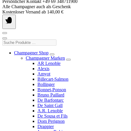
Springe
Persönlicher Kontakt +49 69 348711900
zum
Alle Champagner auch als Geschenk
Inhalt
Kostenloser Versand ab 140,00 €
Suche
Produkte
…
Champagner Shop
Champagner Marken
AR Lenoble
Alexis
Amyot
Billecart-Salmon
Bollinger
Bonnet-Ponson
Bruno Paillard
De Barfontarc
De Saint Gall
A.R. Lenoble
De Sousa et Fils
Dom Perignon
Drappier