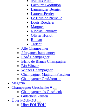
Jeanaux Robin
Lacourte Godbillon
Larmandier Bernier
Laurent-Perrier
Le Brun de Neuville
Louis Roederer
Marguet
Nicolas Feuillatte
Olivier Horiot
Ruinart
Tarlant
Alle Champagner
Jahrgangschampagner
Rosé Champagner
Blanc de Blancs Champagner
Bio Winzer
Winzer Champagner
Champagner Magnum Flaschen
Champagner Großformate
Magazin
Champagner Geschenke ♥
Champagner als Geschenk
Gutschein kaufen
Über FOUFOU
Über FOUFOU