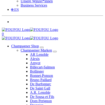
Unsere Winzer*innen
Business Services
🌐 EN
0
Champagner Shop
Champagner Marken
AR Lenoble
Alexis
Amyot
Billecart-Salmon
Bollinger
Bonnet-Ponson
Bruno Paillard
De Barfontarc
De Saint Gall
A.R. Lenoble
De Sousa et Fils
Dom Perignon