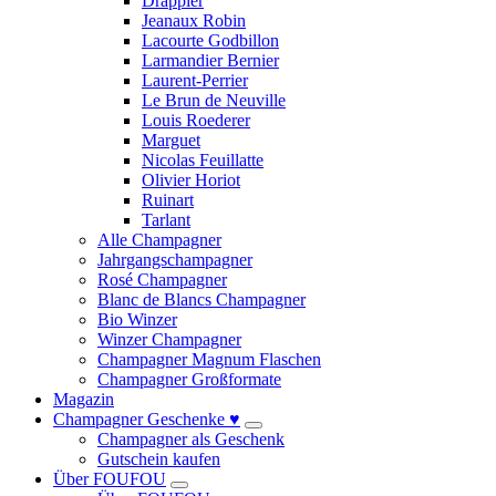
Drappier
Jeanaux Robin
Lacourte Godbillon
Larmandier Bernier
Laurent-Perrier
Le Brun de Neuville
Louis Roederer
Marguet
Nicolas Feuillatte
Olivier Horiot
Ruinart
Tarlant
Alle Champagner
Jahrgangschampagner
Rosé Champagner
Blanc de Blancs Champagner
Bio Winzer
Winzer Champagner
Champagner Magnum Flaschen
Champagner Großformate
Magazin
Champagner Geschenke ♥
Champagner als Geschenk
Gutschein kaufen
Über FOUFOU