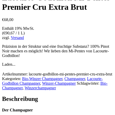
Premier Cru Extra Brut
€
68,00
Enthält 19% MwSt.
(
€
90,67
/ 1 L)
zzgl.
Versand
Präzision in der Struktur und eine fruchtige Substanz? 100% Pinot
Noir machen es möglich! Wir lieben den Mi-Pentes von Lacourte-
Godbillon!
Laden...
Artikelnummer:
lacourte-godbillon-mi-pentes-premier-cru-extra-brut
Kategorien:
Bio-Winzer Champagner
,
Champagner
,
Lacourte-
Godbillon Champagner
,
Winzer-Champagner
Schlagwörter:
Bio-
Champagner
,
Winzerchampagner
Beschreibung
Der Champagner