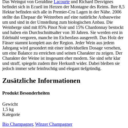
Das Weingut von Geraldine
Lacourte
und Richard
Desvignes
befindet sich in
Ecueil
im Herzen der
Montagne
des Reims
. Ihre 8,5
Hektar befinden sich alle in Premier-Cru Lagen
in der Nähe. 2006
stellte das Ehepaar die Weinreben auf eine
natürliche Anbauweise
um und sind in der Umstellung zum biologischen Anbau.
Die
Weinberge
sind mit 85% Pinot Noir und 15% Chardonnay bestockt
und haben ein Durchschnittsalter von 30 Jahren
. Sie werden erst in
Edelstahl
vergoren, manche im
Eichenfass
ausgereift.
Das Holz der
Fässer stammt
komplett
aus der Region.
Jeder Wein aus jedem
Jahrgang wird gesondert mit einer individuellen
Dosage
versehen,
um eine Balance zu erreichen
und seinen Charakter zu zeigen.
Der
Charakter der Weine ist
insgesamt
eher modern. Sie sind sehr klar
und straff, spiegeln zudem ih
re Herkunft wider. Dabei bleiben sie
jedoch immer sehr feinfruchtig und elegant tiefgründig.
Zusätzliche Informationen
Produkt Besonderheiten
Gewicht
1,5 kg
Kategorie
Bio Champagner
,
Winzer Champagner