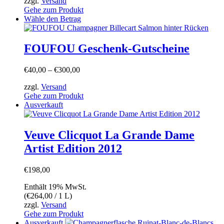
zzgl.
Versand
Gehe zum Produkt
Dieses
Wähle den Betrag
Produkt
weist
mehrere
FOUFOU Geschenk-Gutscheine
Varianten
auf.
Preisspanne:
€
40,00
–
€
300,00
Die
€40,00
Optionen
zzgl.
Versand
bis
können
Gehe zum Produkt
€300,00
auf
Ausverkauft
der
Produktseite
gewählt
Veuve Clicquot La Grande Dame
werden
Artist Edition 2012
€
198,00
Enthält 19% MwSt.
(
€
264,00
/ 1 L)
zzgl.
Versand
Gehe zum Produkt
Ausverkauft