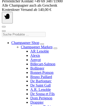
Springe
Persönlicher Kontakt +49 69 348711900
zum
Alle Champagner auch als Geschenk
Inhalt
Kostenloser Versand ab 140,00 €
Suche
Produkte
…
Champagner Shop
Champagner Marken
AR Lenoble
Alexis
Amyot
Billecart-Salmon
Bollinger
Bonnet-Ponson
Bruno Paillard
De Barfontarc
De Saint Gall
A.R. Lenoble
De Sousa et Fils
Dom Perignon
Drappier