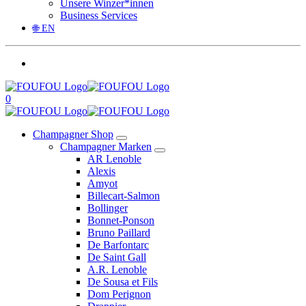
Unsere Winzer*innen
Business Services
🌐 EN
0
Champagner Shop
Champagner Marken
AR Lenoble
Alexis
Amyot
Billecart-Salmon
Bollinger
Bonnet-Ponson
Bruno Paillard
De Barfontarc
De Saint Gall
A.R. Lenoble
De Sousa et Fils
Dom Perignon