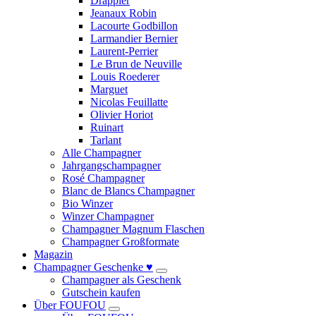
Drappier
Jeanaux Robin
Lacourte Godbillon
Larmandier Bernier
Laurent-Perrier
Le Brun de Neuville
Louis Roederer
Marguet
Nicolas Feuillatte
Olivier Horiot
Ruinart
Tarlant
Alle Champagner
Jahrgangschampagner
Rosé Champagner
Blanc de Blancs Champagner
Bio Winzer
Winzer Champagner
Champagner Magnum Flaschen
Champagner Großformate
Magazin
Champagner Geschenke ♥
Champagner als Geschenk
Gutschein kaufen
Über FOUFOU