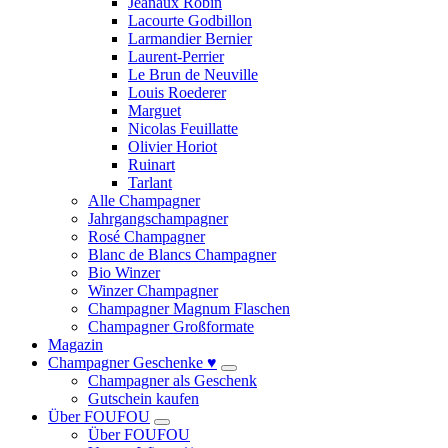
Jeanaux Robin
Lacourte Godbillon
Larmandier Bernier
Laurent-Perrier
Le Brun de Neuville
Louis Roederer
Marguet
Nicolas Feuillatte
Olivier Horiot
Ruinart
Tarlant
Alle Champagner
Jahrgangschampagner
Rosé Champagner
Blanc de Blancs Champagner
Bio Winzer
Winzer Champagner
Champagner Magnum Flaschen
Champagner Großformate
Magazin
Champagner Geschenke ♥
Champagner als Geschenk
Gutschein kaufen
Über FOUFOU
Über FOUFOU